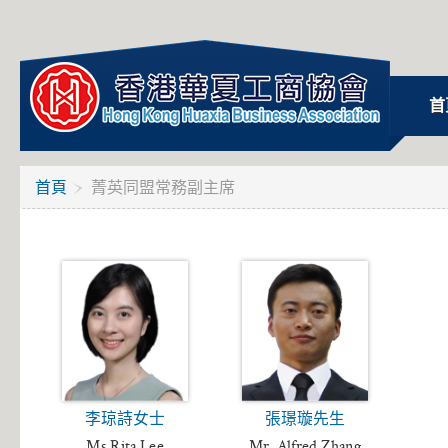
首
首頁
菁英同盟常務副主席
李琼詩女士
張璟璇先生
Ms.Rita Lee
Mr. Alfred Zhang