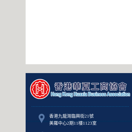
香港九龍灣臨興街21號
美羅中心2期11樓1123室