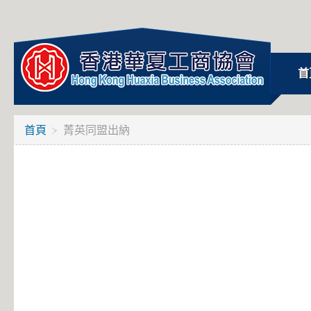
首
首頁
菁英同盟出納