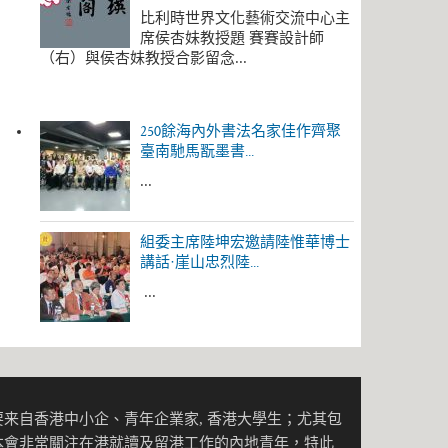
比利時世界文化藝術交流中心主
席侯杏妹教授題 賽賽設計師
（右）與侯杏妹教授合影留念...
250餘海內外書法名家佳作齊聚
臺南馳馬翫墨書...
...
組委主席陸坤宏邀請陸惟華博士
講話·崖山忠烈陸...
...
来自香港中小企、青年企業家, 香港大學生；尤其包
本會非常關注在港就讀及留港工作的內地青年，特此