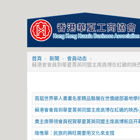
首頁
新聞
會員动态
蘇港會會員到華夏菁英同盟主席高博在紅磡的陜西
首屆世界華人書畫名家精品聯展在世僑總部基地舉
蘇港會會員到華夏菁英同盟主席高博在紅磡的陜西小
黄主席帶领會員祝賀華夏菁英同盟主席高博新店开
陸惟華：民族的興旺需要用文化來支撐