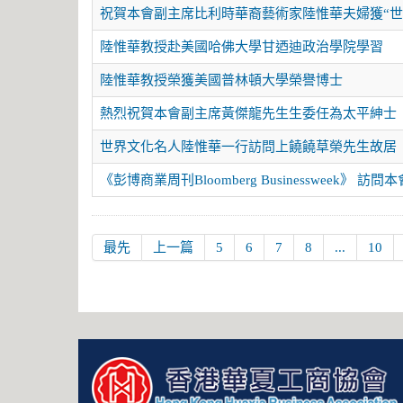
祝賀本會副主席比利時華裔藝術家陸惟華夫婦獲“世
陸惟華教授赴美國哈佛大學甘迺迪政治學院學習
陸惟華教授榮獲美國普林頓大學榮譽博士
熱烈祝賀本會副主席黃傑龍先生生委任為太平紳士
世界文化名人陸惟華一行訪問上饒饒草榮先生故居
《彭博商業周刊Bloomberg Businessweek》 
最先
上一篇
5
6
7
8
...
10