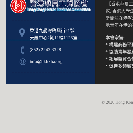
【香港華夏工
家, 香港大
常關注在港就
地青年在港
香港九龍灣臨興街21號
美羅中心2期11樓1123室
本會宗旨:
* 構建商務平
(852) 2243 3328
* 協助青年發
* 拓展經貿合
info@hkhxba.org
* 促進多領域
© 2026 Hong Kong