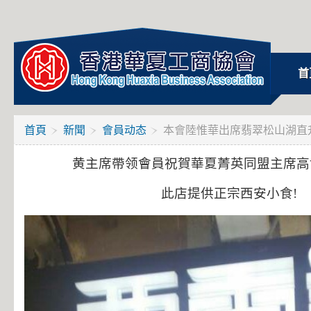
首
首頁
新聞
會員动态
本會陸惟華出席翡翠松山湖直
黄主席帶领會員祝賀華夏菁英同盟主席高
此店提供正宗西安小食!