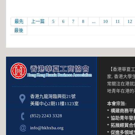
最先
上一篇
5
6
7
8
...
10
11
12
最後
【香港華夏工
家, 香港大
常關注在港就
地青年在港
香港九龍灣臨興街21號
美羅中心2期11樓1123室
本會宗旨:
* 構建商務平
(852) 2243 3328
* 協助青年發
* 拓展經貿合
info@hkhxba.org
* 促進多領域