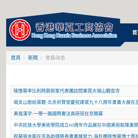
首
首頁
新聞
會員动态
陸惟華率比利時藝術家代表團訪問東莞大嶺山觀音寺
唱支山歌給黨聽·北京祈賢堂慶祝建黨九十八周年書畫大展在
美哉漢字·一帶一路國際書法高研班在京開幕
中央民族大學美術學院成立60周年作品展在中國美術館隆重
程華張金衛在京為助殘慈善書畫展發力·海外團陸惟華博士等