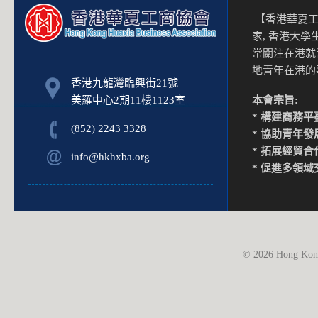
【香港華夏工
家, 香港大
常關注在港就
地青年在港
香港九龍灣臨興街21號
美羅中心2期11樓1123室
本會宗旨:
* 構建商務平
(852) 2243 3328
* 協助青年發
* 拓展經貿合
info@hkhxba.org
* 促進多領域
© 2026 Hong Kong