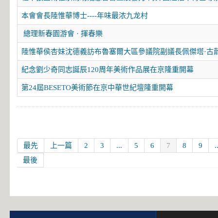
本會會長陸惟華博士----年味最浓九龙村
總理新春園游會 · 揮春樂
陸惟華侯杏妹沈德義訪布魯塞爾大區參議院副議長佩傑塔·古
紀念劉少奇同志誕辰120周年美術作品展在京隆重開幕
第24屆BESETO美術節在京中華世紀壇隆重開幕
最先
上一篇
2
3
...
5
6
7
8
9
.
最後