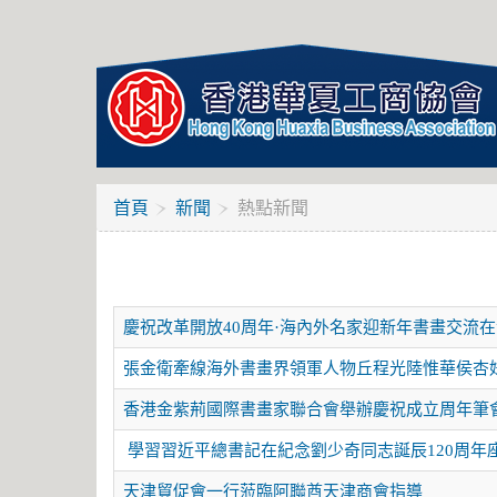
首頁
新聞
熱點新聞
慶祝改革開放40周年·海內外名家迎新年書畫交流
張金衛牽線海外書畫界領軍人物丘程光陸惟華侯杏
香港金紫荊國際書畫家聯合會舉辦慶祝成立周年筆
學習習近平總書記在紀念劉少奇同志誕辰120周年
天津貿促會一行蒞臨阿聯酋天津商會指導