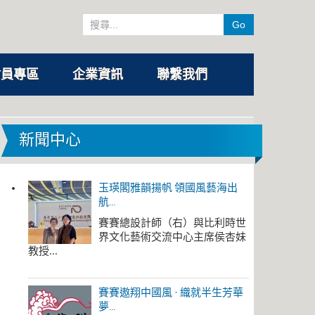
Go
會員專區
企業資訊
聯繫我們
新聞中心
玉瑛閣雅韻揚帆 領國風藝海出
航...
賽賽總設計師（右）與比利時世
界文化藝術交流中心主席侯杏妹
教授...
賽賽遨翔中國風 · 織就半生芳華
夢...