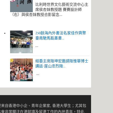
比利時世界文化藝術交流中心主
席侯杏妹教授題 賽賽設計師
（右）與侯杏妹教授合影留念...
250餘海內外書法名家佳作齊聚
臺南馳馬翫墨書...
...
組委主席陸坤宏邀請陸惟華博士
講話·崖山忠烈陸...
...
来自香港中小企、青年企業家, 香港大學生；尤其包
本會非常關注在港就讀及留港工作的內地青年，特此