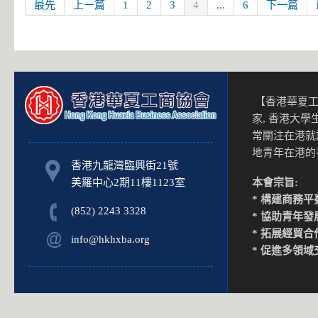
最先
上一篇
1
2
3
4
...
6
下一篇
【香港華夏工
家, 香港大
常關注在港就
地青年在港
香港九龍灣臨興街21號
美羅中心2期11樓1123室
本會宗旨:
* 構建商務平
(852) 2243 3328
* 協助青年發
* 拓展經貿合
info@hkhxba.org
* 促進多領域