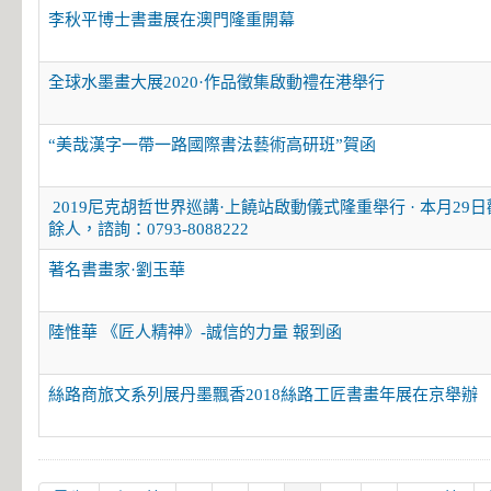
李秋平博士書畫展在澳門隆重開幕
全球水墨畫大展2020·作品徵集啟動禮在港舉行
“美哉漢字一帶一路國際書法藝術高研班”賀函
2019尼克胡哲世界巡講·上饒站啟動儀式隆重舉行 · 本月29
餘人，諮詢：0793-8088222
著名書畫家·劉玉華
陸惟華 《匠人精神》-誠信的力量 報到函
絲路商旅文系列展丹墨飄香2018絲路工匠書畫年展在京舉辦