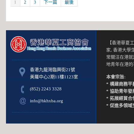
1
2
3
下一篇
最後
【香港華夏工
家, 香港大
常關注在港就
地青年在港
香港九龍灣臨興街21號
美羅中心2期11樓1123室
本會宗旨:
* 構建商務平
(852) 2243 3328
* 協助青年發
* 拓展經貿合
info@hkhxba.org
* 促進多領域