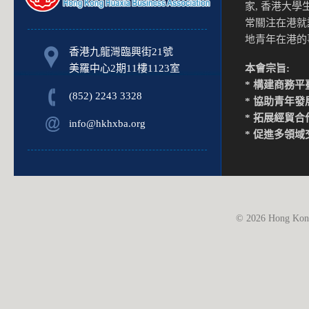
家, 香港大
常關注在港就
地青年在港
香港九龍灣臨興街21號
美羅中心2期11樓1123室
本會宗旨:
* 構建商務平
(852) 2243 3328
* 協助青年發
* 拓展經貿合
info@hkhxba.org
* 促進多領域
© 2026 Hong Kong