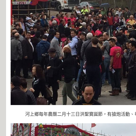
河上鄉每年農曆二月十三日洪聖寶誕節，有搶炮活動、