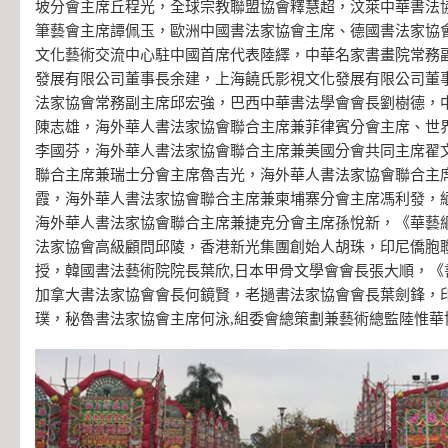
坡分會主席丘程光，全球宗教聯盟協會釋慧超，汶萊中華書法
筆藝會主席譚佩玉，歐洲中國書法家協會主席、德國書法家協
文化藝術交流中心駐中國首席代表陸繹，中華名家書畫院常務
發展有限公司董事長余建，上海饒氏影視文化發展有限公司董
法家協會常務副主席邱宏強，巴西中華書法學會會長劉樹德，
陳志雄，海外華人書法家協會聯合主席兼菲律賓分會主席、世
李國芬，海外華人書法家協會聯合主席兼美國分會共同主席翟
聯合主席兼瑞士分會主席魯吉光，海外華人書法家協會聯合主
霞，海外華人書法家協會聯合主席兼柬埔寨分會主席馮利發，
海外華人書法家協會聯合主席兼捷克分會主席孫悅新，《華藝
法家協會高級顧問邱陵，香港新光集團創始人胡珠，印尼僑胞
授，韓國書法藝術院院長葉欣,日本甲骨文學會會長張大順，《
加拿大書法家協會會長何鏡賢，老撾書法家協會會長葉劍鋒，
璞，秘魯書法家協會主席何泳,組委會總策劃兼藝術總監陸惟華