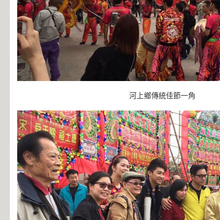
河上鄉傳統佳節一角