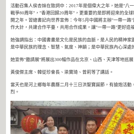
活動召集人侯杏妹在致詞中：2017年是個偉大之年，她是"八一
戰爭80周年"，"香港回歸20周年"，更重要的是即將迎來的全
開之年。習總書記向世界宣佈：今年5月中國將主辦"一帶一路
作大計，共建合作平臺，共用合作成果，讓"一帶一路"更好造
她強調指出：中國書畫是文化是民族的血脈，是人民的精神家
是中華民族的理念、智慧、氣度、神韻；是中華民族內心深處
她宣佈"邀請展"將展出300幅作品在北京、山西、天津等地巡展
黃俊傑主席、韓從珍會長、梁寶琦、曾莉等了講話。
當天也是河上鄉每年農曆二月十三日洪聖寶誕節，有搶炮活動
烈。