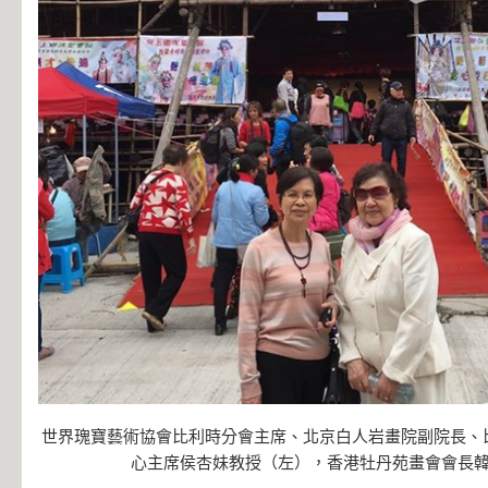
世界瑰寶藝術協會比利時分會主席、北京白人岩畫院副院長、
心主席侯杏妹教授（左），香港牡丹苑畫會會長