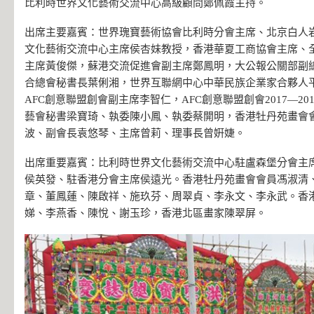
比利時世界文化藝術交流中心高級顧問鄭佩霞主持。
出席主要嘉賓：世界瑰寶藝術協會比利時分會主席、北京白人
文化藝術交流中心主席侯杏妹教授，香港華夏工商協會主席、
主席黃俊傑，蘇港交流促進會副主席鄭鳳明，大公報公關部副
合總會秘書長葉俐湘，世界互聯網中心中華民族企業家合夥人
AFC創意聯盟創會副主席李智仁，AFC創意聯盟創會2017—2
藝會秘書梁寶琦、執委陳小鳳、執委蔡開明，香港牡丹苑畫會
波、副會長袁悠琴、主席曾莉、理事長曾姸婕。
出席重要嘉賓：比利時世界文化藝術交流中心駐盧森堡分會主
侯英發、駐香港分會主席侯遠光。香港牡丹苑畫會會員馮淑清
章、董鳳蓮、陳啟祥、施玖芬、周翠貞、李永文、李永武。香
娣、李燕香、陳悅、謝玉珍，香港北區畫家陳翠屏。