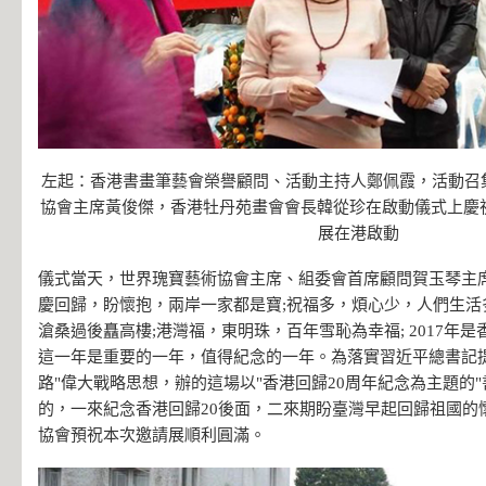
左起：香港書畫筆藝會榮譽顧問、活動主持人鄭佩霞，活動召
協會主席黃俊傑，香港牡丹苑畫會會長韓從珍在啟動儀式上慶祝
展在港啟動
儀式當天，世界瑰寶藝術協會主席、組委會首席顧問賀玉琴主
慶回歸，盼懷抱，兩岸一家都是寶;祝福多，煩心少，人們生活
滄桑過後矗高樓;港灣福，東明珠，百年雪恥為幸福; 2017年是
這一年是重要的一年，值得紀念的一年。為落實習近平總書記提
路"偉大戰略思想，辦的這場以"香港回歸20周年紀念為主題的
的，一來紀念香港回歸20後面，二來期盼臺灣早起回歸祖國的
協會預祝本次邀請展順利圓滿。