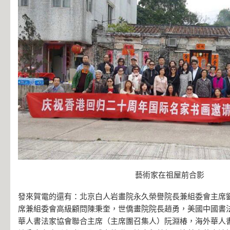
藝術家在祖屋前合影
發來賀電的還有：北京白人岩畫院永久榮譽院長兼組委會主席
席兼組委會高級顧問陳秉奎，世僑畫院院長趙勇，美國中國書
華人書法家協會聯合主席（主席團召集人）阮淵椿，海外華人