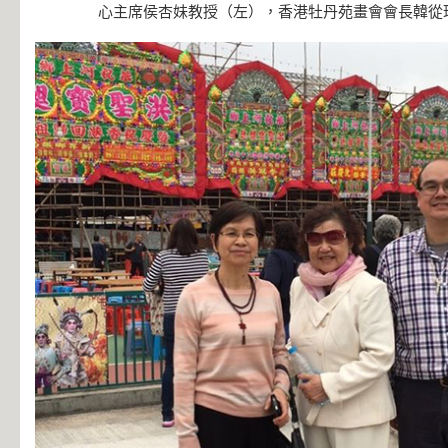
心主席侯杏妹教授（左），香港牡丹苑畫會會長韓從