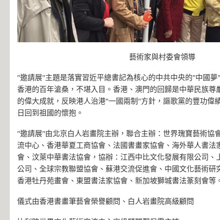
藝術家與村委會領導
"邀請展"主題是落實習近平總書記為核心的中共中央的"中國夢"
香港的百年滄桑，不堪入目。香港、澳門的回歸是中華民族尊
的偉大成就，反映港人治港"一國兩制"方針，謳歌黨的豐功偉
日回到祖國的懷抱。
"邀請展"由北京白人岩畫院主辦，聯合主辦：世界瑰寶藝術協
流中心、香港華夏工商協會、法國書畫家協會、海外華人書法
會、汶萊中華書法協會，協辦：江西中比文化發展有限公司、
公司、全球宗教聯盟協會、蘇港交流促進會、中國文化藝術研
香港牡丹苑畫會、東盟書法家協會、新加坡獅城書法篆刻會等
儀式由香港書畫筆藝會榮譽顧問、白人岩畫院高級顧問