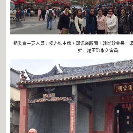
組委會主要人員：侯杏妹主席，鄭佩霞顧問，韓從珍會長，
婦，謝玉珍永久會員