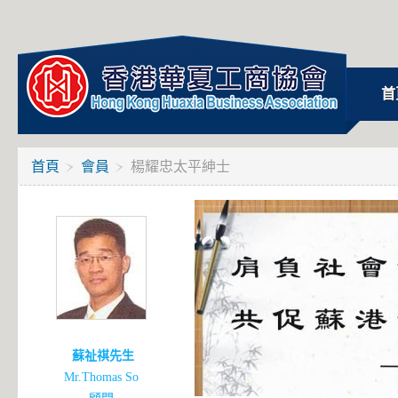
首
首頁
會員
楊耀忠太平紳士
蘇祉祺先生
Mr.Thomas So