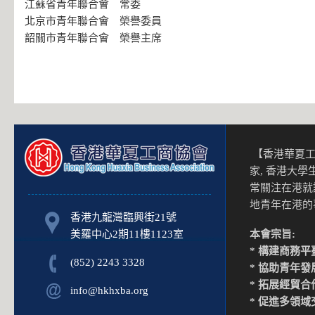
江蘇省青年聯合會 常委
北京市青年聯合會 榮譽委員
韶關市青年聯合會 榮譽主席
【香港華夏工
家, 香港大
常關注在港就
地青年在港
香港九龍灣臨興街21號
美羅中心2期11樓1123室
本會宗旨:
* 構建商務平
(852) 2243 3328
* 協助青年發
* 拓展經貿合
info@hkhxba.org
* 促進多領域