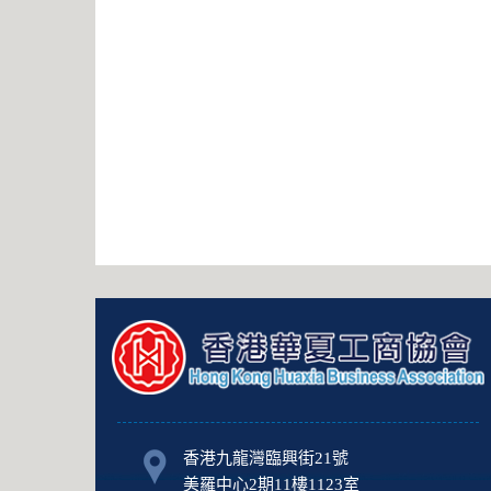
香港九龍灣臨興街21號
美羅中心2期11樓1123室