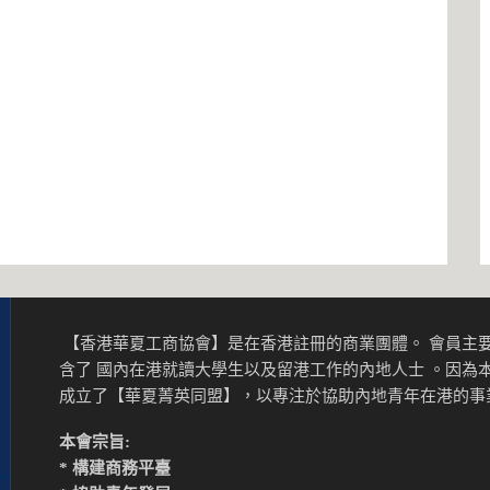
【香港華夏工商協會】是在香港註冊的商業團體。 會員主要
含了 國內在港就讀大學生以及留港工作的內地人士 。因為
成立了【華夏菁英同盟】，以專注於協助內地青年在港的
本會宗旨:
* 構建商務平臺