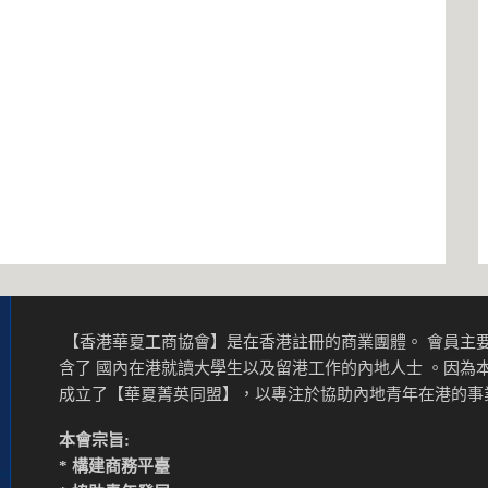
【香港華夏工商協會】是在香港註冊的商業團體。 會員主要
含了 國內在港就讀大學生以及留港工作的內地人士 。因為
成立了【華夏菁英同盟】，以專注於協助內地青年在港的
本會宗旨:
* 構建商務平臺