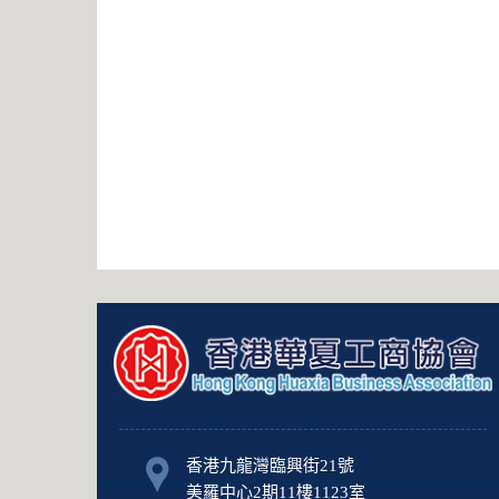
香港九龍灣臨興街21號
美羅中心2期11樓1123室