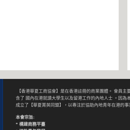
【香港華夏工商協會】是在香港註冊的商業團體。 會員主要
含了 國內在港就讀大學生以及留港工作的內地人士 。因為
成立了【華夏菁英同盟】，以專注於協助內地青年在港的
本會宗旨:
* 構建商務平臺