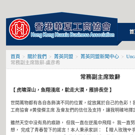
首
首頁
關於我們
菁英同盟
菁英同盟新聞中心
Unca
常務副主席致辭-盧彦希
常務副主席致辭
【 虎啸深山，鱼翔淺底，駝走大漠，雁排長空 】
世間萬物都有各自各飾演不同的位置，绽放属於自己的色彩！我
工商協會 #黄俊𠎀主席 及會友們的信任及支持，讓我明確地
雖然天空中没有鳥的痕跡， 但我一直在逆風中飛翔。 我一直
想， 完成了青春誓下的諾言！本人秉𠄘家訓： 【 贈人玫瑰🌹手有餘香 。