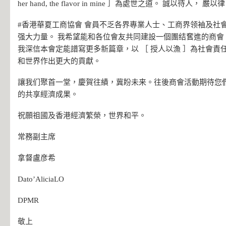
her hand, the flavor in mine ］為處世之道。 誠以待人， 嚴
#香港華夏工商協會 會員不乏各界專業人士、工商界领袖及社
强大力量。 我希望能和各位會友共同建設一個團结𡚒進的商會
我深信本會定能譜寫更多新篇章，以 ［ 授人以漁 ］為社會責
和世界作出更大的貢獻。
讓我们聚首一堂，慶賀往績，冀盼未来。往後商會活動期待您們
的共享經濟成果。
祝願祖國及香港經濟繁榮，世界和平。
常務副主席
拿督盧彦希
Dato’AliciaLO
DPMR
敬上