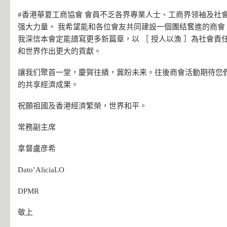
#香港華夏工商協會 會員不乏各界專業人士、工商界领袖及社
强大力量。 我希望能和各位會友共同建設一個團结𡚒進的商會
我深信本會定能譜寫更多新篇章，以 ［ 授人以漁 ］為社會責
和世界作出更大的貢獻。
讓我们聚首一堂，慶賀往績，冀盼未来。往後商會活動期待您們
的共享經濟成果。
祝願祖國及香港經濟繁榮，世界和平。
常務副主席
拿督盧彦希
Dato’AliciaLO
DPMR
敬上