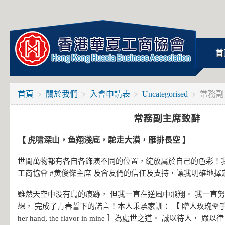
首
首頁
關於我們
入會申請表
Uncategorised
常務副
常務副主席致辭
【 虎啸深山，鱼翔淺底，駝走大漠，雁排長空 】
世間萬物都有各自各飾演不同的位置，绽放属於自己的色彩！我
工商協會 #黄俊𠎀主席 及會友們的信任及支持，讓我明確地
雖然天空中没有鳥的痕跡， 但我一直在逆風中飛翔。 我一直
想， 完成了青春誓下的諾言！本人秉𠄘家訓： 【 贈人玫瑰🌹手有餘香 。
her hand, the flavor in mine ］為處世之道。 誠以待人， 嚴