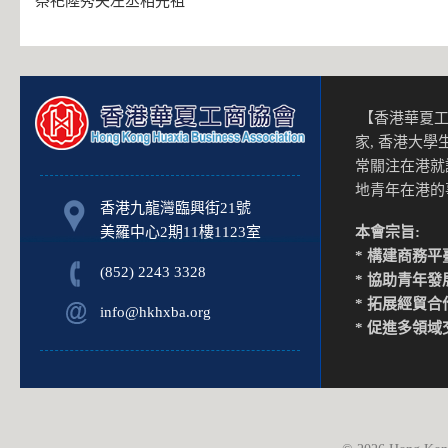
祭祀陸秀夫左丞相先祖
【香港華夏工
家, 香港大
常關注在港就
地青年在港
香港九龍灣臨興街21號
美羅中心2期11樓1123室
本會宗旨:
* 構建商務平
(852) 2243 3328
* 協助青年發
* 拓展經貿合
info@hkhxba.org
* 促進多領域