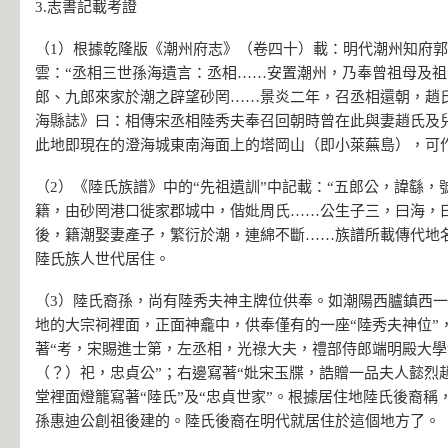
3.志書記載考證
（1）根據乾隆版《潮州府志》（卷四十）載：明代潮州知府
雲：“丞相三世孫海遺言：丞相……安置潮州，乃奉曾祖母及
郎、九郎來家於潮之辟望砂罔……景炎二年，召丞相還朝，趙
海縣誌》曰：相傳宋丞相陸秀夫奉召回朝時曾在此與妻趙氏及兒
此地即現在的澄海城東南海面上的塔岡山（即小萊蕪島），可
（2）《陸氏族譜》中的“先祖遺訓”中記載：“五郎公，諱繇，
籍，由砂罔港口徙家郡城中，偕妣周氏……公生子三，曰海，
後，籍潮娶妻產子，繁衍於潮，連綿不斷……族譜所載傳代地
陸氏族人世代居住。
（3）陸氏裔孫，尚有陸秀夫神主牌位供奉。如潮陽西臚鎮西
地的大宗祠裡面，正面神龕中，供奉僅有的一座“陸秀夫神位”，
著“考，宋賜進士第，左丞相，光祿大夫，禮部侍郎端明殿大
（？）祀，忠貞公”；右邊寫著“妣宋玉牒，誥贈一品夫人懿烈趙
堂裡面燈籠寫著“陸氏”及“忠貞世家”。根據居住地陸氏後裔稱
孫惠迪公創祖後建的。陸氏後裔在明代就居住於這個地方了。