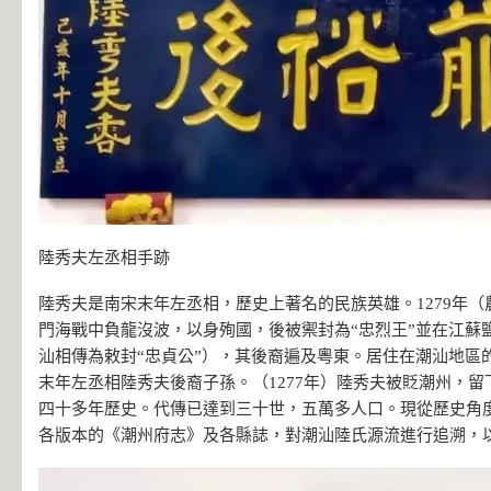
陸秀夫左丞相手跡
陸秀夫是南宋末年左丞相，歷史上著名的民族英雄。1279年
門海戰中負龍沒波，以身殉國，後被禦封為“忠烈王”並在江蘇鹽
汕相傳為敕封“忠貞公”），其後裔遍及粵東。居住在潮汕地區
末年左丞相陸秀夫後裔子孫。（1277年）陸秀夫被貶潮州，
四十多年歷史。代傳已達到三十世，五萬多人口。現從歷史角
各版本的《潮州府志》及各縣誌，對潮汕陸氏源流進行追溯，