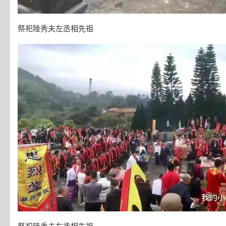
祭祀陸秀夫左丞相先祖