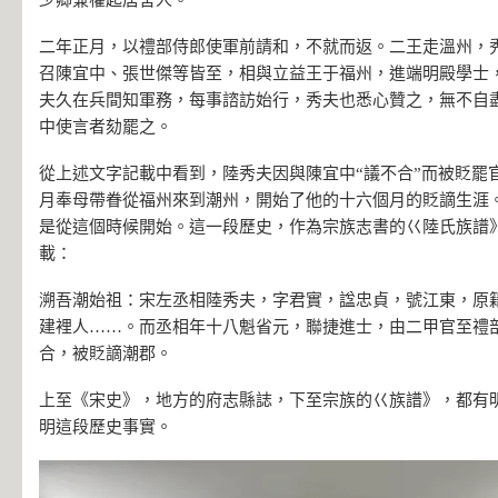
二年正月，以禮部侍郎使軍前請和，不就而返。二王走溫州，
召陳宜中、張世傑等皆至，相與立益王于福州，進端明殿學士
夫久在兵間知軍務，每事諮訪始行，秀夫也悉心贊之，無不自
中使言者劾罷之。
從上述文字記載中看到，陸秀夫因與陳宜中“議不合”而被貶罷官
月奉母帶眷從福州來到潮州，開始了他的十六個月的貶謫生涯
是從這個時候開始。這一段歷史，作為宗族志書的巜陸氏族譜
載：
溯吾潮始祖：宋左丞相陸秀夫，字君實，諡忠貞，號江東，原
建裡人……。而丞相年十八魁省元，聯捷進士，由二甲官至禮
合，被貶謫潮郡。
上至《宋史》，地方的府志縣誌，下至宗族的巜族譜》，都有
明這段歷史事實。