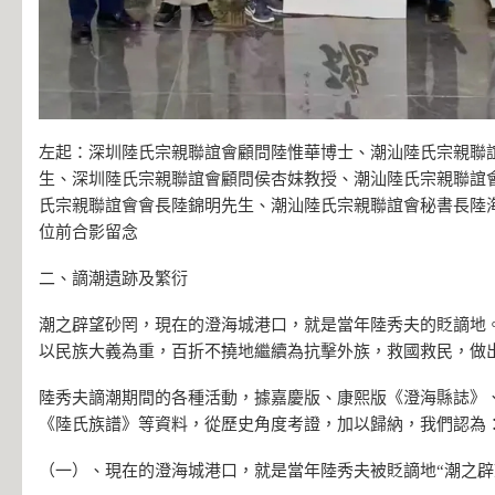
左起：深圳陸氏宗親聯誼會顧問陸惟華博士、潮汕陸氏宗親聯
生、深圳陸氏宗親聯誼會顧問侯杏妹教授、潮汕陸氏宗親聯誼
氏宗親聯誼會會長陸錦明先生、潮汕陸氏宗親聯誼會秘書長陸
位前合影留念
二、謫潮遺跡及繁衍
潮之辟望砂罔，現在的澄海城港口，就是當年陸秀夫的貶謫地
以民族大義為重，百折不撓地繼續為抗擊外族，救國救民，做
陸秀夫謫潮期間的各種活動，據嘉慶版、康熙版《澄海縣誌》
《陸氏族譜》等資料，從歷史角度考證，加以歸納，我們認為
（一）、現在的澄海城港口，就是當年陸秀夫被貶謫地“潮之辟