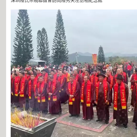
深圳陸氏宗親聯誼會訪問陸秀夫左丞相紀念館