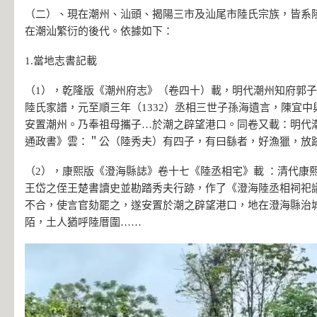
（二）、現在潮州、汕頭、揭陽三市及汕尾市陸氏宗族，皆系
在潮汕繁衍的後代。依據如下：
1.當地志書記載
（1），乾隆版《潮州府志》（卷四十）載，明代潮州知府郭
陸氏家譜，元至順三年（1332）丞相三世子孫海遺言，陳宜
安置潮州。乃奉祖母攜子…於潮之辟望港口。同卷又載：明代
通政書》雲：＂公（陸秀夫）有四子，有曰繇者，好漁獵，放
（2），康熙版《澄海縣誌》卷十七《陸丞相宅》載 ：清代康熙
王岱之侄王楚書讀史並勘踏秀夫行跡，作了《澄海陸丞相祠祀
不合，使言官劾罷之，遂安置於潮之辟望港口，地在澄海縣治
陌，土人猶呼陸厝圍……