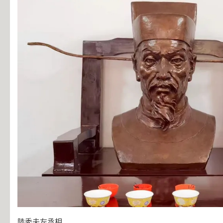
陸秀夫左丞相