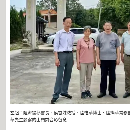
左起：陸海揚秘書長、侯杏妹教授、陸惟華博士、陸燦華常務
華先生題寫的山門前合影留念