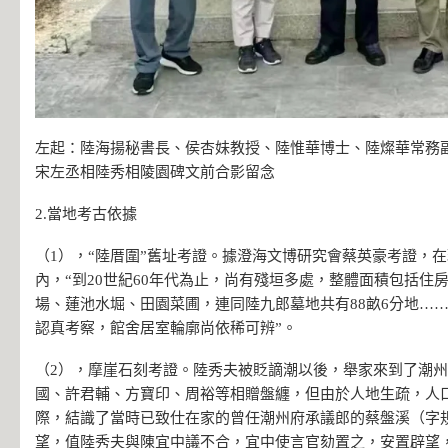
左起：陸海揚秘書長、侯杏妹教授、陸惟華博士、陸燦華常務副
宋左丞相陸秀相陵園碑文前合影留念
2.當地考古依據
（1），“陸厝圍”舊址考證。據澄海文博研究會蔡英豪考證，
內，“到20世紀60年代為止，尚有殘垣多處，整體面積包括住
場、蓮池水堀、田園菜圃，連同陸九郎墓地共有88畝6分地…
認真考察，館舍居室輪廓尚依稀可辨”。
（2），摩崖石刻考證。陸秀夫被貶謫潮以後，舉家來到了潮
國、許君輔、方寶印、周裕等相贈盤纏，但由於人地生疏，人
際，結識了當時已致仕在家的曾任潮州府承議郎的蔡盤溪（字
望，值陸秀夫與陳宜中議不合，宜中使言官劾置之，安置辟望