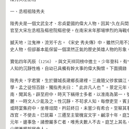
一、丞相祖陸秀夫
陸秀夫是一個文武全才、忠貞愛國的偉大人物，因其“久在兵間
官至大宋左丞相及樞密院樞密使。在南宋末年那場慘烈的海戰
撼天地，泣鬼神，流芳千古。《宋史 秀夫傳》中，雖然只用不
史人物，但卻基本能保留一個凜然正氣的歷史英雄人物的形象
寶佑四年丙辰（1256），與文天祥同榜中進士。少年登科，有
人知的沉靜性格，自幼已具備有幹大事的偉大胸懷。下面摘錄《
陸秀夫，字君實，生於鹽城長建鄉長建裡。三歲隨父徏家鎮江
學。孟之徒恒百餘，獨指秀夫曰：＂此非凡人也＂。景定元年
南，聞其名，辟至府中，時天下稱得士多者，以淮南為第一，
麗，一時文人少能及之。性沉靜，不苟求人知，每僚吏至，賓
或時宴集府中，坐尊俎間，矜莊終日，未嘗少有希合。至察其
改官，不使去。巳就幕，三遷至主管機宜文字。鹹淳十年，庭
元年，邊事急，諸僚屬多亡者，唯秀夫數人不去。庭芝上其名
少卿兼權起居舍人。