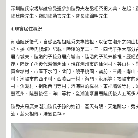
深圳陸氏宗親聯誼會受邀參加陸秀夫左丞相祭祀大典，左起：
陸建隆先生、顧問陸勤言先生、會長陸錦明先生
4.現實居住概況
潮汕陸氏後代，自從丞相祖陸秀夫為始祖，以留在潮州之開山
根。據《陸氏族譜》記載，陸繇的第二、三、四代子孫大部分
居府城東，陸道的子孫分居府城南，陸浩的子孫未移裡。歷經
茂，陸氏子孫後代遍佈潮汕。現在潮州市的仙河村、英山村、
黃金塘村、市區下水門、北門，饒平桃園、雲前、三饒、南山
村；潮陽市的西平村、西臚西一村、海門、港尾等；揭陽市的
村、魚湖村、揭陽西門等村；澄海區的樟林、東裡壩頭等村；
豐燕州、陸豐後徑、洋口等村，全潮汕聚居著陸氏後人五萬多
陸秀夫是廣東潮汕陸氏子孫的始祖。蒼天有眼，天道酬忠，秀
汕，薪火相傳，浩氣長存。