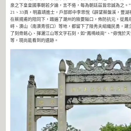
泉之下皇皇國事朝若夕論，言不倦，每為朝廷茲皆忠誠為之。
21、33頁，明嘉靖進士，戶部郎中李思悅《辟望蔡盤溪，豐
在蔡規甫的陪同下，踏遍了潮州的險要隘口，佈防抗元，從鳳
峙、澳山（南澳青徑口）等地，都留下了陸秀夫組織民勇，建
了刻骨銘心、揮灑江山等文字石刻，如“鳳鳴岐崗”、“毋愧於天”
等，現尚能看到的遺跡。