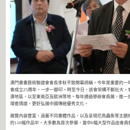
澳門書畫藝術聯誼會會長李秋平致開幕詞稱，今年是重要的一
會成立25周年，一步一腳印。時至今日，該會架構不斷壯大，
澳地區，以至東南亞及歐洲等地。每年通過舉辦會員展，進一
增進情誼，更好弘揚中國傳統優秀文化。
展覽內容豐富，涵蓋不同書體作品，以及呈現花鳥蟲魚等主題
的110幅作品中，大多數為首次參展，當中6幅大型作品由會