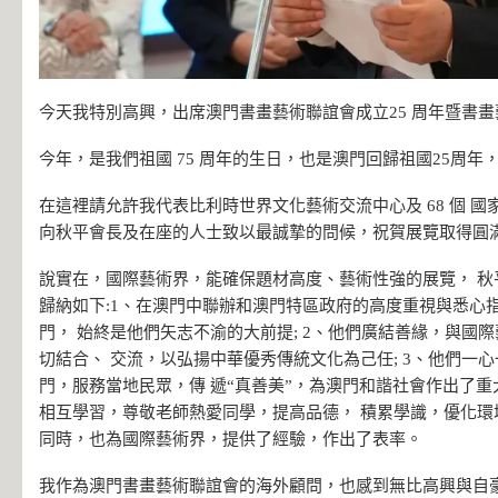
今天我特別高興，出席澳門書畫藝術聯誼會成立25 周年暨書
今年，是我們祖國 75 周年的生日，也是澳門回歸祖國25周年
在這裡請允許我代表比利時世界文化藝術交流中心及 68 個 
向秋平會長及在座的人士致以最誠摯的問候，祝賀展覽取得圓
說實在，國際藝術界，能確保題材高度、藝術性強的展覽， 秋
歸納如下:1、在澳門中聯辦和澳門特區政府的高度重視與悉心
門， 始終是他們矢志不渝的大前提; 2、他們廣結善緣，與國
切結合、 交流，以弘揚中華優秀傳統文化為己任; 3、他們一
門，服務當地民眾，傳 遞“真善美”，為澳門和諧社會作出了重大
相互學習，尊敬老師熱愛同學，提高品德， 積累學識，優化環境
同時，也為國際藝術界，提供了經驗，作出了表率。
我作為澳門書畫藝術聯誼會的海外顧問，也感到無比高興與自