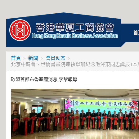
首
首頁
新聞
會員动态
北京中韓會、世僑書畫院連袂舉辦紀念毛澤東同志誕辰12
歐盟首都布魯塞爾消息 李黎報導