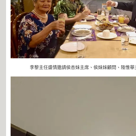
李黎主任盛情邀請侯杏妹主席、侯妹妹顧問、陸惟華