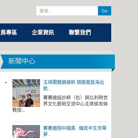
Go
會員專區
企業資訊
聯繫我們
新聞中心
玉瑛閣雅韻揚帆 領國風藝海出
航...
賽賽總設計師（右）與比利時世
界文化藝術交流中心主席侯杏妹
教授...
賽賽遨翔中國風 · 織就半生芳華
夢...