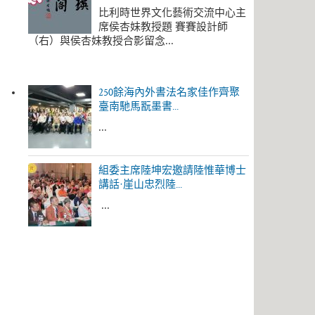
比利時世界文化藝術交流中心主
席侯杏妹教授題 賽賽設計師
（右）與侯杏妹教授合影留念...
250餘海內外書法名家佳作齊聚
臺南馳馬翫墨書...
...
組委主席陸坤宏邀請陸惟華博士
講話·崖山忠烈陸...
...