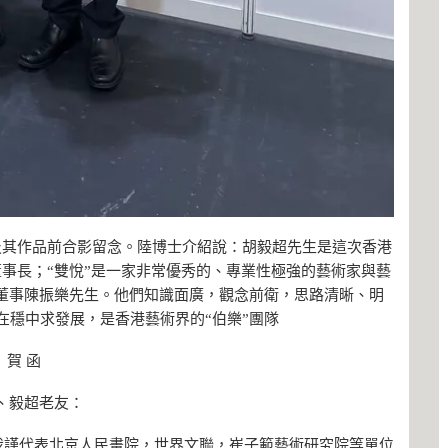
及其作品前合影留念。陸博士介紹說：胡毅超先生是這次香港
事長；“雙悅”是一家非常優秀的、專業性極強的藝術家與藝
董事陳振樂先生。他們知識面廣，觀念前衛，思路清晰、明
在穩中求發展，是香港藝術界的“伯樂”團隊
賀 函
、毅超老友：
我謹代表北京人民畫院，世界文聯，崔子範藝術研究院等單位