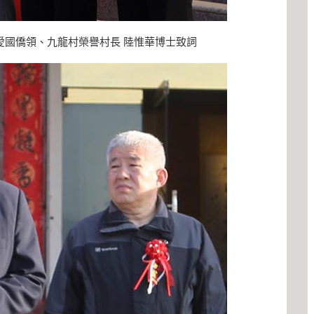
愛國僑領、九龍村榮譽村長 陸惟華博士致詞