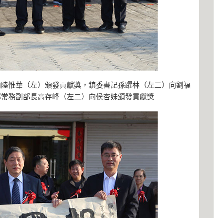
向陸惟華（左）頒發貢獻獎，鎮委書記孫躍林（左二）向劉福
部常務副部長高存峰（左二）向侯杏妹頒發貢獻獎