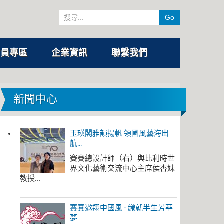
Go
會員專區
企業資訊
聯繫我們
新聞中心
玉瑛閣雅韻揚帆 領國風藝海出
航...
賽賽總設計師（右）與比利時世
界文化藝術交流中心主席侯杏妹
教授...
賽賽遨翔中國風 · 織就半生芳華
夢...