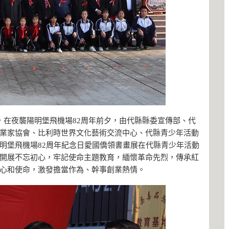
下午，在夜襲陽明堡飛機場82周年前夕，由代縣縣委宣傳部、代
業家協會、比利時世界文化藝術交流中心、代縣青少年活動
明堡飛機場82周年紀念日愛國僑領書畫展在代縣青少年活動
開展不忘初心，牢記使命主題教育，緬懷革命先烈，傳承紅
心和使命，激發擔當作為、幹事創業熱情。