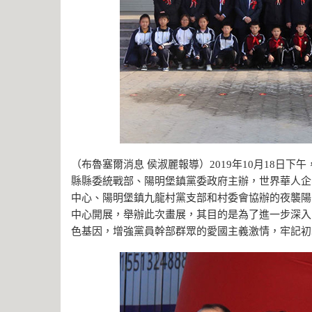
（布魯塞爾消息 侯淑麗報導）2019年10月18日
縣縣委統戰部、陽明堡鎮黨委政府主辦，世界華人企
中心、陽明堡鎮九龍村黨支部和村委會協辦的夜襲陽
中心開展，舉辦此次畫展，其目的是為了進一步深入
色基因，增強黨員幹部群眾的愛國主義激情，牢記初