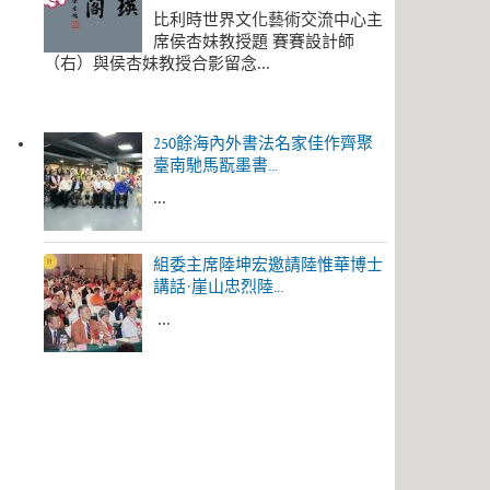
比利時世界文化藝術交流中心主
席侯杏妹教授題 賽賽設計師
（右）與侯杏妹教授合影留念...
250餘海內外書法名家佳作齊聚
臺南馳馬翫墨書...
...
組委主席陸坤宏邀請陸惟華博士
講話·崖山忠烈陸...
...