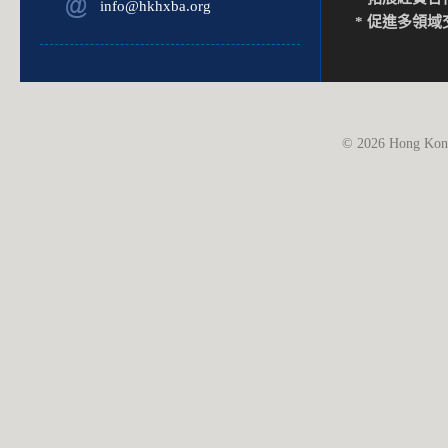
info@hkhxba.org
* 促進多領域
© 2026 Hong Kong