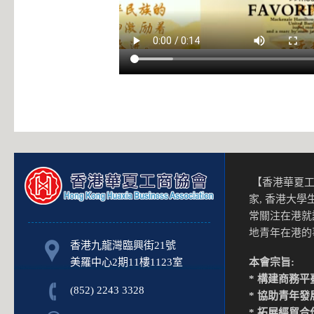
【香港華夏工
家, 香港大
常關注在港就
地青年在港
香港九龍灣臨興街21號
美羅中心2期11樓1123室
本會宗旨:
* 構建商務平
(852) 2243 3328
* 協助青年發
* 拓展經貿合