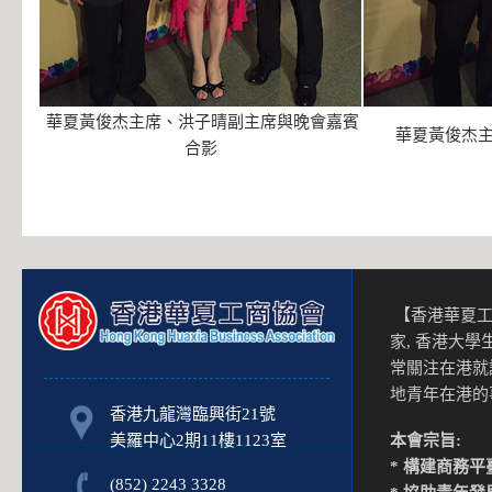
華夏黃俊杰主席、洪子晴副主席與晚會嘉賓
華夏黃俊杰主
合影
【香港華夏工
家, 香港大
常關注在港就
地青年在港
香港九龍灣臨興街21號
美羅中心2期11樓1123室
本會宗旨:
* 構建商務平
(852) 2243 3328